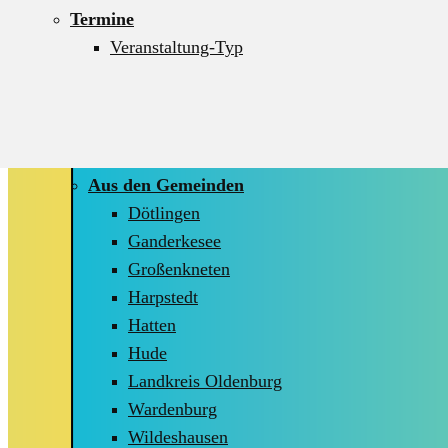
Aktionen
Termine
Critical Mass
Veranstaltung-Typ
Demos
Ideenmelder
Info-Stände
Kidical Mass
Aus den Gemeinden
Dötlingen
Ganderkesee
Großenkneten
Harpstedt
Hatten
Hude
Landkreis Oldenburg
Wardenburg
Wildeshausen