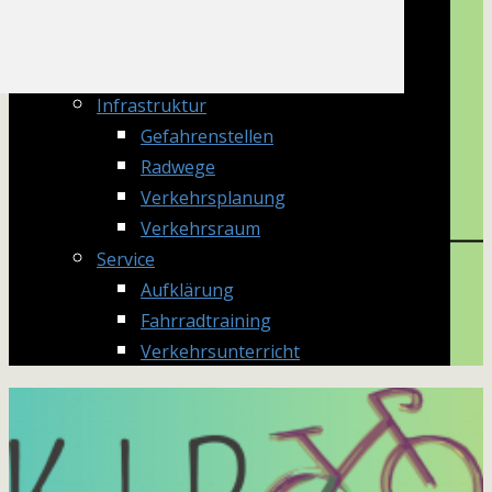
Information
Radwegenovelle
Verkehrsrecht
Infrastruktur
Gefahrenstellen
Radwege
Verkehrsplanung
Verkehrsraum
Service
Aufklärung
Fahrradtraining
Verkehrsunterricht