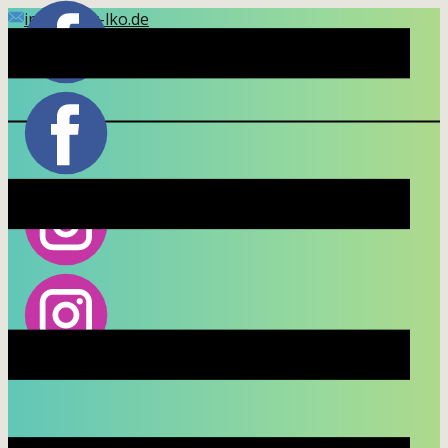
info(at)kir-lko.de