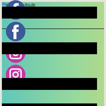
info(at)kir-lko.de