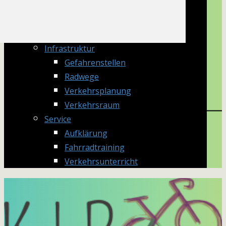
Information
Radwegenovelle
Verkehrsrecht
Infrastruktur
Gefahrenstellen
Radwege
Verkehrsplanung
Verkehrsraum
Service
Aufklärung
Fahrradtraining
Verkehrsunterricht