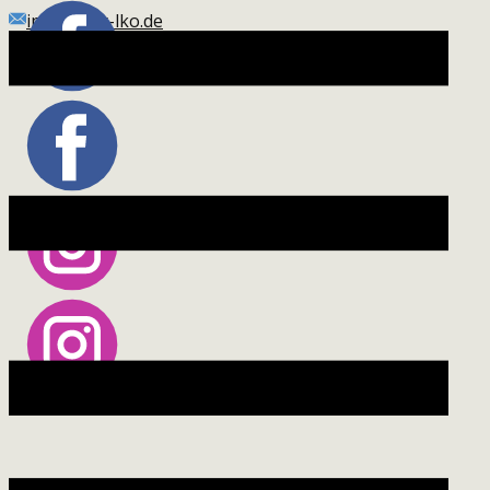
info(at)kir-lko.de