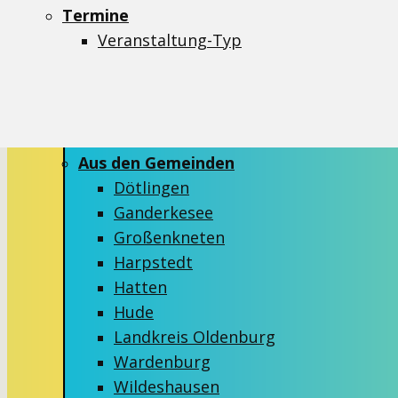
Aktionen
Termine
Critical Mass
Veranstaltung-Typ
Demos
Ideenmelder
Info-Stände
Kidical Mass
Aus den Gemeinden
Dötlingen
Ganderkesee
Großenkneten
Harpstedt
Hatten
Hude
Landkreis Oldenburg
Wardenburg
Wildeshausen