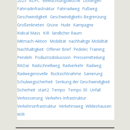
2025
ADFC
Beleuchtungswoche
Dötlingen
.
Fahrradinfrastruktur
Fahrradweg
Fußweg
Geschwindigkeit
Geschwindigkeits-Begrenzung
Großenkneten
Grüne
Hude
Kampagne
Kidical Mass
KIR
ländlicher Raum
Mitmach-Aktion
Mobilität
nachhaltige Mobilität
Nachhaltigkeit
Offener Brief
Pedelec Training
Pendeln
Podiumsdiskussion
Pressemitteilung
RADar
Radschnellweg
Radverkehr
Radweg
Radwegenovelle
Rücksichtnahme
Sanierung
Schulwegsicherheit
Senkung der Geschwindigkeit
Sicherheit
start2
Tempo
Tempo 30
Unfall
Verbesserung
Verkehrs-Infrastruktur
Verkehrsinfrastruktur
Verkehrsweg
Wildeshausen
WIR