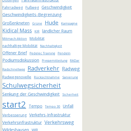
Dötlingen
Geschwindigkeit
Fahrradweg
Fußweg
Geschwindigkeits-Begrenzung
Hude
Großenkneten
Grüne
Kampagne
Kidical Mass
ländlicher Raum
KIR
Mobilität
Mitmach-Aktion
nachhaltige Mobilität
Nachhaltigkeit
Offener Brief
Pedelec Training
Pendeln
Podiumsdiskussion
Pressemitteilung
RADar
Radverkehr
Radweg
Radschnellweg
Radwegenovelle
Rücksichtnahme
Sanierung
Schulwegsicherheit
Senkung der Geschwindigkeit
Sicherheit
start2
Tempo
Unfall
Tempo 30
Verkehrs-Infrastruktur
Verbesserung
Verkehrsweg
Verkehrsinfrastruktur
Wildeshausen
WIR