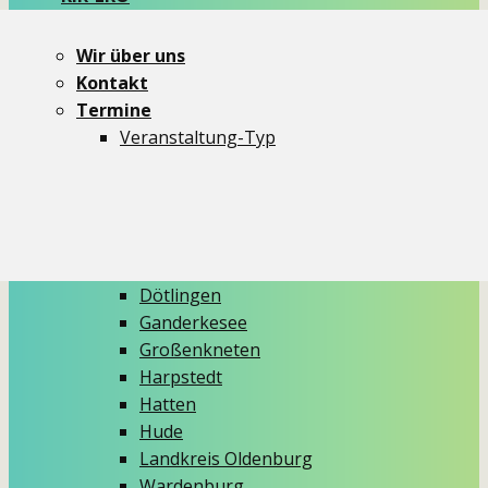
Newsletter
dit und dat
Wir über uns
Themen
Kontakt
Aktionen
Termine
Critical Mass
Veranstaltung-Typ
Demos
Ideenmelder
Info-Stände
Kidical Mass
Aus den Gemeinden
Dötlingen
Ganderkesee
Großenkneten
Harpstedt
Hatten
Hude
Landkreis Oldenburg
Wardenburg