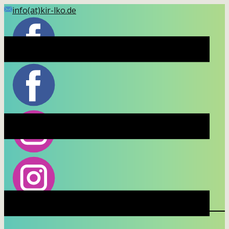
Skip
info(at)kir-lko.de
to
content