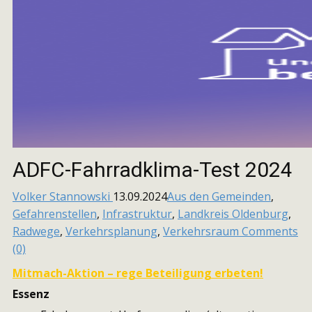
ADFC-Fahrradklima-Test 2024
Volker Stannowski
13.09.2024
Aus den Gemeinden
,
Gefahrenstellen
,
Infrastruktur
,
Landkreis Oldenburg
,
Radwege
,
Verkehrsplanung
,
Verkehrsraum
Comments
(0)
Mitmach-Aktion – rege Beteiligung erbeten!
Essenz