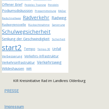
Offener Brief
Pedelec Training
Pendeln
Podiumsdiskussion
Pressemitteilung
RADar
Radverkehr
Radweg
Radschnellweg
Radwegenovelle
Rücksichtnahme
Sanierung
Schulwegsicherheit
Senkung der Geschwindigkeit
Sicherheit
start2
Tempo
Unfall
Tempo 30
Verkehrs-Infrastruktur
Verbesserung
Verkehrsweg
Verkehrsinfrastruktur
Wildeshausen
WIR
KIR Kreisinitiative Rad im Landkreis Oldenburg
PRESSE
Impressum