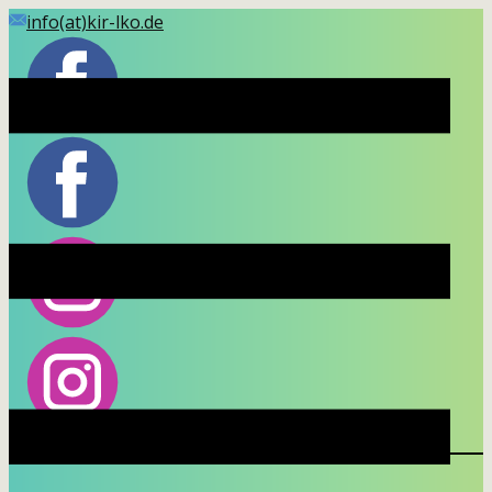
Skip
info(at)kir-lko.de
to
content