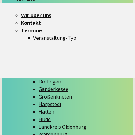
Newsletter
dit und dat
Wir über uns
Themen
Kontakt
Aktionen
Termine
Critical Mass
Veranstaltung-Typ
Demos
Ideenmelder
Info-Stände
Kidical Mass
Aus den Gemeinden
Dötlingen
Ganderkesee
Großenkneten
Harpstedt
Hatten
Hude
Landkreis Oldenburg
Wardenburg