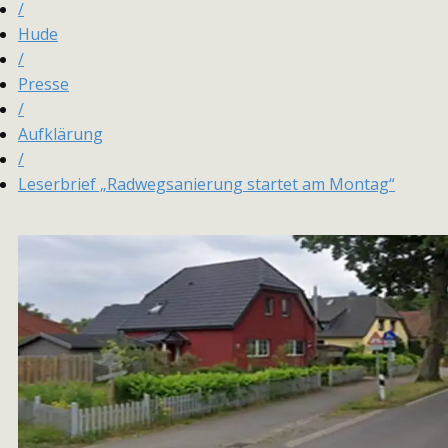
/
Hude
/
Presse
/
Aufklärung
/
Leserbrief „Radwegsanierung startet am Montag“