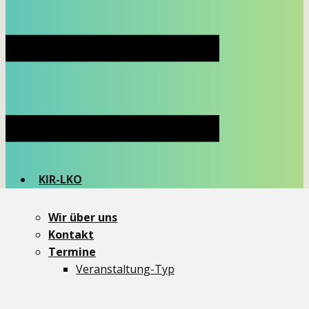
KIR-LKO
Newsletter
dit und dat
Wir über uns
Themen
Kontakt
Aktionen
Termine
Critical Mass
Veranstaltung-Typ
Demos
Ideenmelder