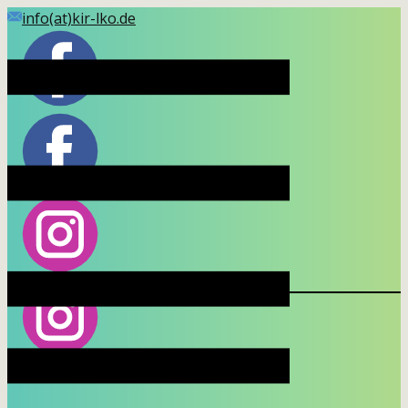
Skip
info(at)kir-lko.de
to
content