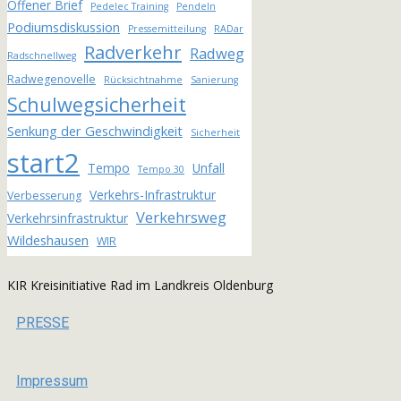
Offener Brief
Pedelec Training
Pendeln
Podiumsdiskussion
Pressemitteilung
RADar
Radverkehr
Radweg
Radschnellweg
Radwegenovelle
Rücksichtnahme
Sanierung
Schulwegsicherheit
Senkung der Geschwindigkeit
Sicherheit
start2
Tempo
Unfall
Tempo 30
Verkehrs-Infrastruktur
Verbesserung
Verkehrsweg
Verkehrsinfrastruktur
Wildeshausen
WIR
KIR Kreisinitiative Rad im Landkreis Oldenburg
PRESSE
Impressum