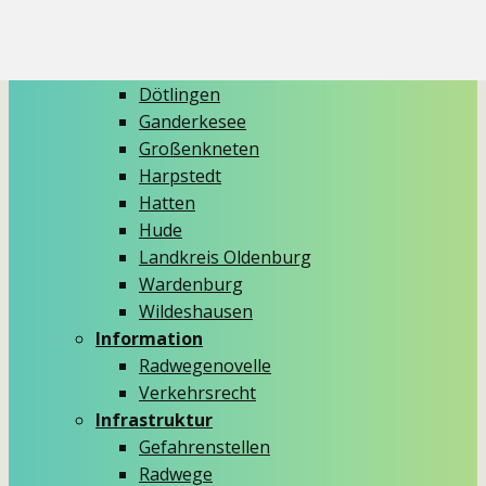
Info-Stände
Kidical Mass
Aus den Gemeinden
Dötlingen
Ganderkesee
Großenkneten
Harpstedt
Hatten
Hude
Landkreis Oldenburg
Wardenburg
Wildeshausen
Information
Radwegenovelle
Verkehrsrecht
Infrastruktur
Gefahrenstellen
Radwege