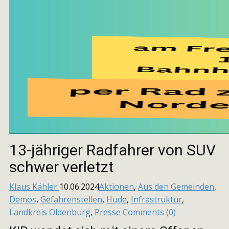
13-jähriger Radfahrer von SUV
schwer verletzt
Klaus Kähler
10.06.2024
Aktionen
,
Aus den Gemeinden
,
Demos
,
Gefahrenstellen
,
Hude
,
Infrastruktur
,
Landkreis Oldenburg
,
Presse
Comments (0)