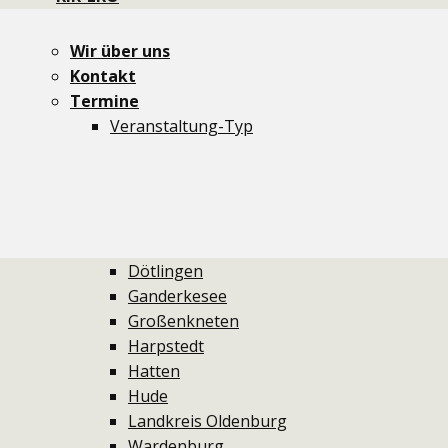
Newsletter
dit und dat
Wir über uns
Themen
Kontakt
Aktionen
Termine
Critical Mass
Veranstaltung-Typ
Demos
Ideenmelder
Info-Stände
Kidical Mass
Aus den Gemeinden
Dötlingen
Ganderkesee
Großenkneten
Harpstedt
Hatten
Hude
Landkreis Oldenburg
Wardenburg