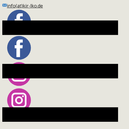
Skip
info(at)kir-lko.de
to
content