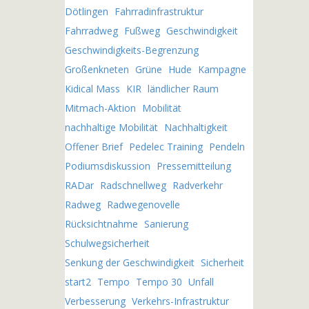
.
Dötlingen
Fahrradinfrastruktur
Fahrradweg
Fußweg
Geschwindigkeit
Geschwindigkeits-Begrenzung
Großenkneten
Grüne
Hude
Kampagne
Kidical Mass
KIR
ländlicher Raum
Mitmach-Aktion
Mobilität
nachhaltige Mobilität
Nachhaltigkeit
Offener Brief
Pedelec Training
Pendeln
Podiumsdiskussion
Pressemitteilung
RADar
Radschnellweg
Radverkehr
Radweg
Radwegenovelle
Rücksichtnahme
Sanierung
Schulwegsicherheit
Senkung der Geschwindigkeit
Sicherheit
start2
Tempo
Tempo 30
Unfall
Verbesserung
Verkehrs-Infrastruktur