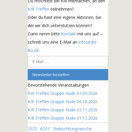
Du möchtest bei KIR mitmachen, an den
KIR-Treffen
teilnehmen?
Oder du hast eine eigene Aktionen, bei
der wir dich unterstützen können?
Dann nimm bitte
Kontakt
mit uns auf –
schreib uns eine E-Mail an
info(at)kir-
lko.de
.
E
-
Newsletter bestellen
M
a
Bevorstehende Veranstaltungen
i
KIR Treffen Gruppe Hude-01.09.2026
l
KIR Treffen Gruppe Hude-06.10.2026
.
KIR Treffen Gruppe Hude-03.11.2026
.
KIR Treffen Gruppe Hude-01.12.2026
.
2025
ADFC
Beleuchtungswoche