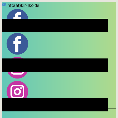
Skip
info(at)kir-lko.de
to
content