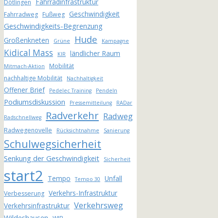
Fahrradinfrastruktur
Dötlingen
Geschwindigkeit
Fahrradweg
Fußweg
Geschwindigkeits-Begrenzung
Hude
Großenkneten
Grüne
Kampagne
Kidical Mass
ländlicher Raum
KIR
Mobilität
Mitmach-Aktion
nachhaltige Mobilität
Nachhaltigkeit
Offener Brief
Pedelec Training
Pendeln
Podiumsdiskussion
Pressemitteilung
RADar
Radverkehr
Radweg
Radschnellweg
Radwegenovelle
Rücksichtnahme
Sanierung
Schulwegsicherheit
Senkung der Geschwindigkeit
Sicherheit
start2
Tempo
Unfall
Tempo 30
Verkehrs-Infrastruktur
Verbesserung
Verkehrsweg
Verkehrsinfrastruktur
Wildeshausen