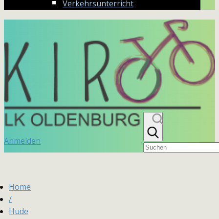
Verkehrsunterricht
Anmelden
Home
/
Hude