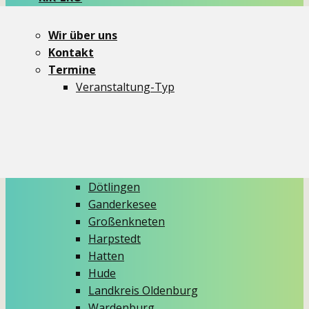
Newsletter
dit und dat
Wir über uns
Themen
Kontakt
Aktionen
Termine
Critical Mass
Veranstaltung-Typ
Demos
Ideenmelder
Info-Stände
Kidical Mass
Aus den Gemeinden
Dötlingen
Ganderkesee
Großenkneten
Harpstedt
Hatten
Hude
Landkreis Oldenburg
Wardenburg