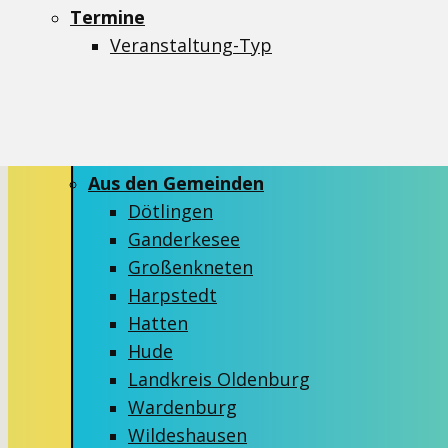
Aktionen
Termine
Critical Mass
Veranstaltung-Typ
Demos
Ideenmelder
Info-Stände
Kidical Mass
Aus den Gemeinden
Dötlingen
Ganderkesee
Großenkneten
Harpstedt
Hatten
Hude
Landkreis Oldenburg
Wardenburg
Wildeshausen