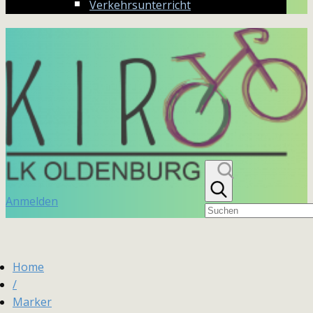
Verkehrsunterricht
Anmelden
Home
/
Marker