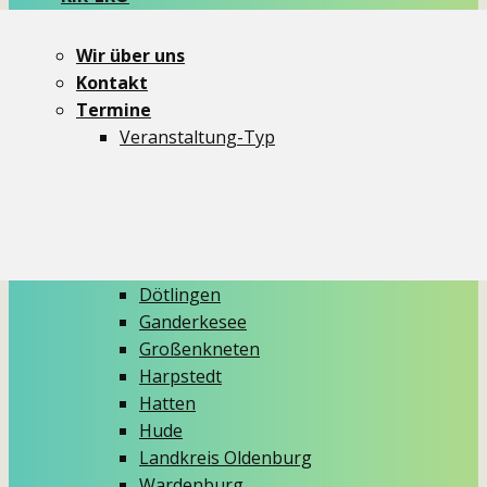
Newsletter
dit und dat
Wir über uns
Themen
Kontakt
Aktionen
Termine
Critical Mass
Veranstaltung-Typ
Demos
Ideenmelder
Info-Stände
Kidical Mass
Aus den Gemeinden
Dötlingen
Ganderkesee
Großenkneten
Harpstedt
Hatten
Hude
Landkreis Oldenburg
Wardenburg