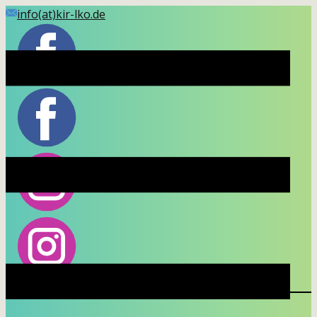
Skip
info(at)kir-lko.de
to
content