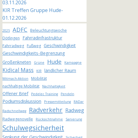
03.11.2026
KIR Treffen Gruppe Hude-
01.12.2026
ADFC
Beleuchtungswoche
2025
Fahrradinfrastruktur
Dötlingen
Geschwindigkeit
Fahrradweg
Fußweg
Geschwindigkeits-Begrenzung
Hude
Großenkneten
Grüne
Kampagne
Kidical Mass
ländlicher Raum
KIR
Mobilität
Mitmach-Aktion
nachhaltige Mobilität
Nachhaltigkeit
Offener Brief
Pedelec Training
Pendeln
Podiumsdiskussion
Pressemitteilung
RADar
Radverkehr
Radweg
Radschnellweg
Radwegenovelle
Rücksichtnahme
Sanierung
Schulwegsicherheit
Senkung der Geschwindigkeit
Sicherheit