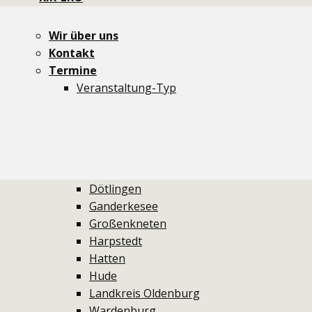
Newsletter
dit und dat
Wir über uns
Themen
Kontakt
Aktionen
Termine
Critical Mass
Veranstaltung-Typ
Demos
Ideenmelder
Info-Stände
Kidical Mass
Aus den Gemeinden
Dötlingen
Ganderkesee
Großenkneten
Harpstedt
Hatten
Hude
Landkreis Oldenburg
Wardenburg