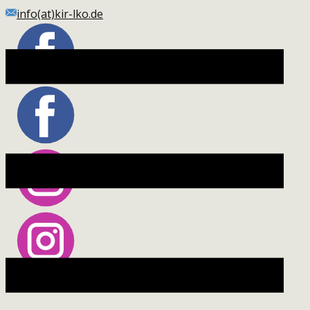
Skip
info(at)kir-lko.de
to
content